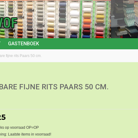
T
GASTENBOEK
re fijne rits Paars 50 cm.
BARE FIJNE RITS PAARS 50 CM.
25
uks op voorraad OP=OP
ng: Laatste items in voorraad!