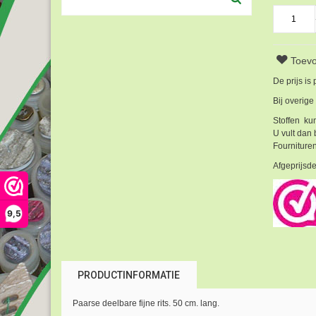
Toevo
De prijs is
Bij overige
Stoffen kun
U vult dan 
Fournituren
Afgeprijsde
9,5
PRODUCTINFORMATIE
Paarse deelbare fijne rits. 50 cm. lang.