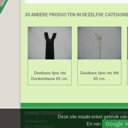
30 ANDERE PRODUCTEN IN DEZELFDE CATEGORIE
Deelbare fijne rits
Deelbare fijne rits Wit
Donkerblauw 65 cm.
65 cm.
CONTACTGEGEVENS
SUPPOR
Deze site maakt enkel gebruik van 
Julianalaan 21
»
Contact
Google A
En
van
3247 AH Dirksland
»
Sitemap