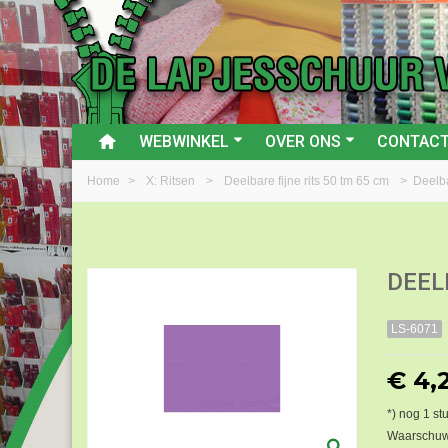
WEBWINKEL
OVER ONS
CONTAC
Home
>
X: Ritsen
>
Deelbare fijne rits 50 tm 65 cm
>
Deelba
DEEL
LS-6071
€ 4,
*) nog
1
st
Waarschuwi