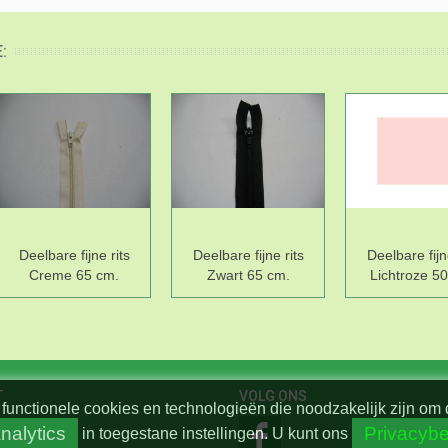
:
Deelbare fijne rits
Deelbare fijne rits
Deelbare fijn
Creme 65 cm.
Zwart 65 cm.
Lichtroze 5
T
VOLG ONS
functionele cookies en technologieën die noodzakelijk zijn om 
nalytics
Privacybe
in toegestane instellingen.
U kunt ons