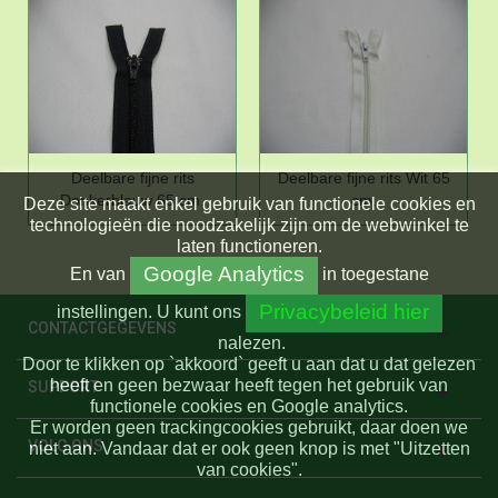
Deelbare fijne rits
Deelbare fijne rits Wit 65
Donkerblauw 65 cm.
cm.
Deze site maakt enkel gebruik van functionele cookies en
technologieën die noodzakelijk zijn om de webwinkel te
laten functioneren.
Google Analytics
En
van
in toegestane
Privacybeleid hier
instellingen.
U kunt ons
CONTACTGEGEVENS
nalezen.
Door te klikken op `akkoord` geeft u aan dat u dat gelezen
heeft en geen bezwaar heeft tegen het gebruik van
SUPPORT
functionele cookies en Google analytics.
Er worden geen trackingcookies gebruikt, daar doen we
VOLG ONS
niet aan. Vandaar dat er ook geen knop is met "Uitzetten
van cookies".