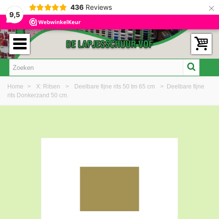
×
436
Reviews
9,5
Home
>
X: Ritsen
>
Deelbare fijne rits 50 tm 65 cm
>
Deelbare fijne
rits Donkerzand 50 cm.