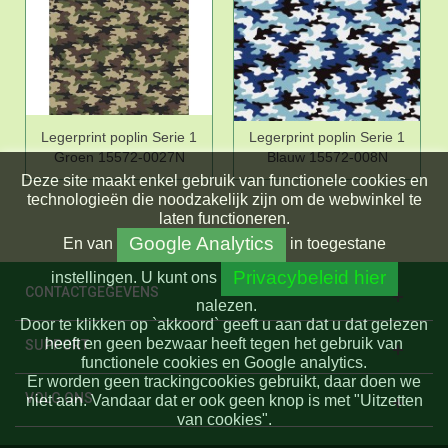
Legerprint poplin Serie 1
Legerprint poplin Serie 1
Groen 15572-0027N
Blauw 15572-008N
Deze site maakt enkel gebruik van functionele cookies en
technologieën die noodzakelijk zijn om de webwinkel te
laten functioneren.
Google Analytics
En
van
in toegestane
Privacybeleid hier
instellingen.
U kunt ons
CONTACTGEGEVENS
nalezen.
Door te klikken op `akkoord` geeft u aan dat u dat gelezen
heeft en geen bezwaar heeft tegen het gebruik van
SUPPORT
functionele cookies en Google analytics.
Er worden geen trackingcookies gebruikt, daar doen we
VOLG ONS
niet aan. Vandaar dat er ook geen knop is met "Uitzetten
van cookies".