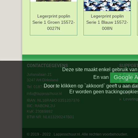
Legerprint poplin
Legerprint poplin
Serie 1 Groen 15572-
Serie 1 Blauw 15572-
0027N
008N
CONTACTGEGEVENS
SUPPOR
Deze site maakt enkel gebruik van 
Julianalaan 21
»
Contact
Google A
En
van
3247 AH Dirksland
»
Sitemap
Door te klikken op `akkoord` geeft u aan da
Tel. 0187-602410
»
Privacy 
Er worden geen trackingcookies
»
FAQ
info@lapjesschuur.nl
»
Levering
IBAN: NL16RABO 0351207376
BIC:
RABONL2U
KvK: 23069892
BTW NR. NL813290247B01
© 2019 - 2022 . Lapjesschuur.nl. Alle rechten voorbehouden.