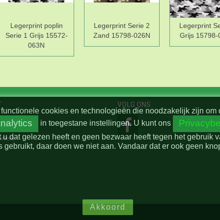
Legerprint poplin
Legerprint Serie 2
Legerprint Se
Serie 1 Grijs 15572-
Zand 15798-026N
Grijs 15798
063N
T
VOLG ONS
functionele cookies en technologieën die noodzakelijk zijn om 
nalytics
Privacybe
in toegestane instellingen.
U kunt ons
t u dat gelezen heeft en geen bezwaar heeft tegen het gebruik 
beleid
 gebruikt, daar doen we niet aan. Vandaar dat er ook geen knop 
Akkoord