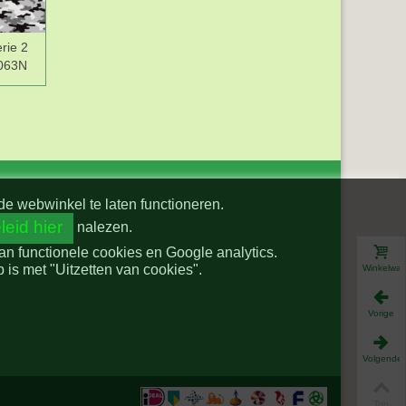
rie 2
Legerprint met
Legerprint met
-063N
Dinosaurus Groen
Dinosaurus Zand
15800-027N
15800-026N
de webwinkel te laten functioneren.
leid hier
nalezen.
van functionele cookies en Google analytics.
is met "Uitzetten van cookies".
Winkelwa
Vorige
Volgende
Top