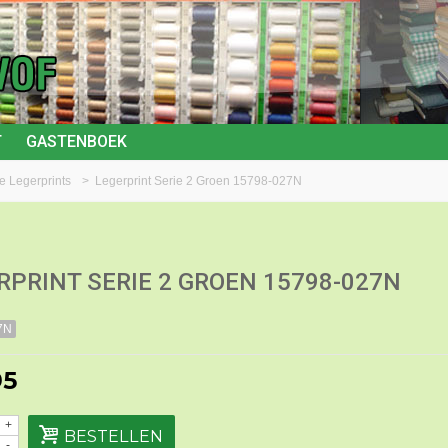
T
GASTENBOEK
e Legerprints
>
Legerprint Serie 2 Groen 15798-027N
RPRINT SERIE 2 GROEN 15798-027N
7N
95
+
BESTELLEN
-