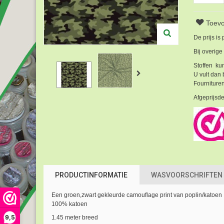
Toevo
De prijs is
Bij overige
Stoffen kun
U vult dan 
Fournituren
Afgeprijsde
PRODUCTINFORMATIE
WASVOORSCHRIFTEN
Een groen,zwart gekleurde camouflage print van poplin/katoen
100% katoen
9,5
1.45 meter breed