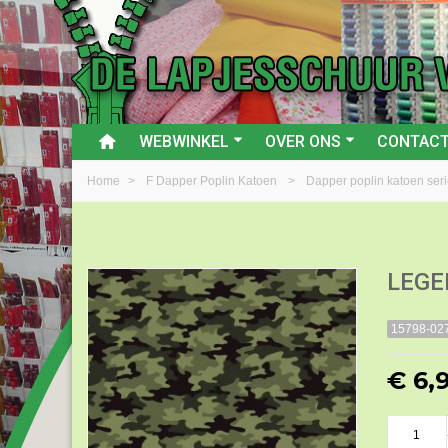
WEBWINKEL
OVER ONS
CONTAC
Home
>
F Dapper Poplin Katoen
>
Dapper poplin katoen seri
LEGE
15798-02
€ 6,