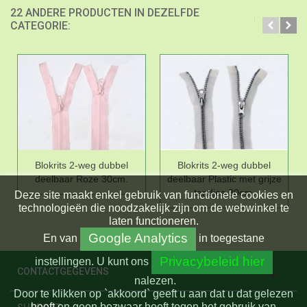
22 ANDERE PRODUCTEN IN DEZELFDE
CATEGORIE:
Blokrits 2-weg dubbel
Blokrits 2-weg dubbel
deelbaar Roze 30cm.
deelbaar Plastic met grijze
tandjes 30cm.
Deze site maakt enkel gebruik van functionele cookies en
technologieën die noodzakelijk zijn om de webwinkel te
laten functioneren.
Google Analytics
En
van
in toegestane
Privacybeleid hier
instellingen.
U kunt ons
CONTACTGEGEVENS
nalezen.
Door te klikken op `akkoord` geeft u aan dat u dat gelezen
heeft en geen bezwaar heeft tegen het gebruik van