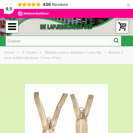
×
436
Reviews
9,5
Home
>
X: Ritsen
>
Blokrits dubbel deelbare 2-weg rits
>
Blokrits 2-
weg dubbel deelbaar Creme 65cm.