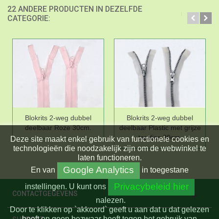
22 ANDERE PRODUCTEN IN DEZELFDE
CATEGORIE:
Blokrits 2-weg dubbel
Blokrits 2-weg dubbel
deelbaar Roze 30cm.
deelbaar Plastic met grijze
tandjes 30cm.
Deze site maakt enkel gebruik van functionele cookies en
technologieën die noodzakelijk zijn om de webwinkel te
laten functioneren.
Google Analytics
En
van
in toegestane
Privacybeleid hier
instellingen.
U kunt ons
CONTACTGEGEVENS
nalezen.
Door te klikken op `akkoord` geeft u aan dat u dat gelezen
heeft en geen bezwaar heeft tegen het gebruik van