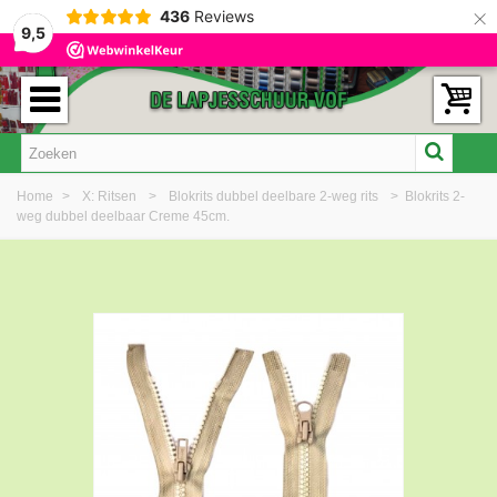
×
436
Reviews
9,5
Home
>
X: Ritsen
>
Blokrits dubbel deelbare 2-weg rits
>
Blokrits 2-
weg dubbel deelbaar Creme 45cm.