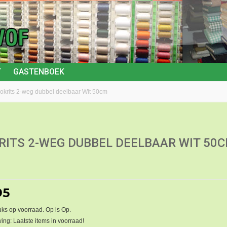
T
GASTENBOEK
lokrits 2-weg dubbel deelbaar Wit 50cm
RITS 2-WEG DUBBEL DEELBAAR WIT 50
95
ks op voorraad. Op is Op.
ng: Laatste items in voorraad!