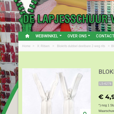
WEBWINKEL
OVER ONS
CONTAC
Home
>
X: Ritsen
>
Blokrits dubbel deelbare 2-weg rits
>
B
BLOK
LS-6278
€ 4,
*) nog
1
Stu
Waarschuwi