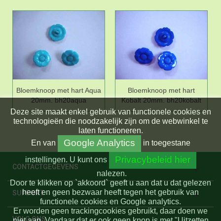
Bloemknoop met hart Aqua
Bloemknoop met hart
20mm. bh20aqua
Kobalt 20mm. bh20kobalt
Deze site maakt enkel gebruik van functionele cookies en
technologieën die noodzakelijk zijn om de webwinkel te
laten functioneren.
Google Analytics
En
van
in toegestane
Privacybeleid hier
instellingen.
U kunt ons
CONTACTGEGEVENS
nalezen.
Door te klikken op `akkoord` geeft u aan dat u dat gelezen
heeft en geen bezwaar heeft tegen het gebruik van
SUPPORT
functionele cookies en Google analytics.
Er worden geen trackingcookies gebruikt, daar doen we
VOLG ONS
niet aan. Vandaar dat er ook geen knop is met "Uitzetten