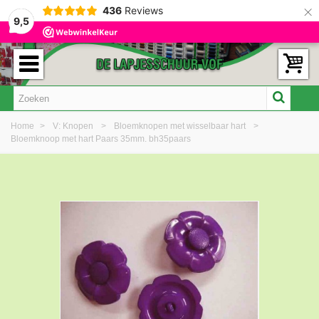
×
436
Reviews
9,5
Home
>
V: Knopen
>
Bloemknopen met wisselbaar hart
>
Bloemknoop met hart Paars 35mm. bh35paars