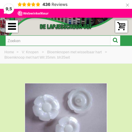
×
436
Reviews
9,5
Home
>
V: Knopen
>
Bloemknopen met wisselbaar hart
>
Bloemknoop met hart Wit 35mm. bh35wit