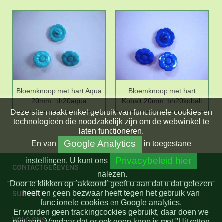
Bloemknoop met hart Aqua
Bloemknoop met hart
20mm. bh20aqua
Kobalt 20mm. bh20kobalt
Deze site maakt enkel gebruik van functionele cookies en
technologieën die noodzakelijk zijn om de webwinkel te
laten functioneren.
Google Analytics
En
van
in toegestane
Privacybeleid hier
instellingen.
U kunt ons
CONTACTGEGEVENS
nalezen.
Door te klikken op `akkoord` geeft u aan dat u dat gelezen
heeft en geen bezwaar heeft tegen het gebruik van
SUPPORT
functionele cookies en Google analytics.
Er worden geen trackingcookies gebruikt, daar doen we
VOLG ONS
niet aan. Vandaar dat er ook geen knop is met "Uitzetten