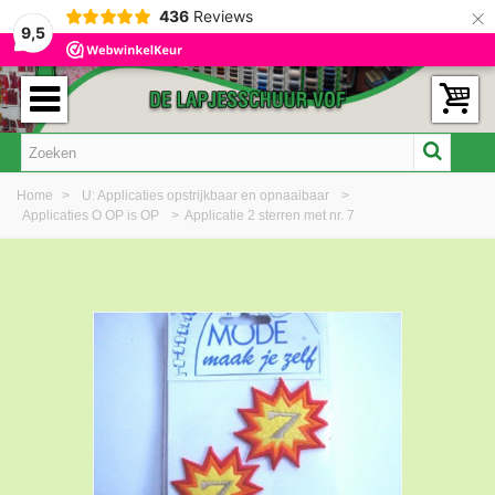
×
436
Reviews
9,5
Home
>
U: Applicaties opstrijkbaar en opnaaibaar
>
Applicaties O OP is OP
>
Applicatie 2 sterren met nr. 7