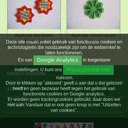
Applicatie Ster/bloem
Applicatie Groene plastic
Rood/geel
bloem
Deze site maakt enkel gebruik van functionele cookies en
technologieën die noodzakelijk zijn om de webwinkel te
laten functioneren.
Google Analytics
En
van
in toegestane
Privacybeleid hier
instellingen.
U kunt ons
CONTACTGEGEVENS
nalezen.
Door te klikken op `akkoord` geeft u aan dat u dat gelezen
heeft en geen bezwaar heeft tegen het gebruik van
SUPPORT
functionele cookies en Google analytics.
Er worden geen trackingcookies gebruikt, daar doen we
VOLG ONS
niet aan. Vandaar dat er ook geen knop is met "Uitzetten
van cookies".