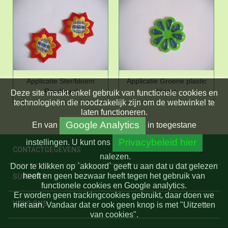
Applicatie Ster/bloem
Applicatie Groene plastic
Rood/geel
bloem
Deze site maakt enkel gebruik van functionele cookies en
technologieën die noodzakelijk zijn om de webwinkel te
laten functioneren.
Google Analytics
En
van
in toegestane
Privacybeleid hier
instellingen.
U kunt ons
CONTACTGEGEVENS
nalezen.
Door te klikken op `akkoord` geeft u aan dat u dat gelezen
heeft en geen bezwaar heeft tegen het gebruik van
SUPPORT
functionele cookies en Google analytics.
Er worden geen trackingcookies gebruikt, daar doen we
VOLG ONS
niet aan. Vandaar dat er ook geen knop is met "Uitzetten
van cookies".