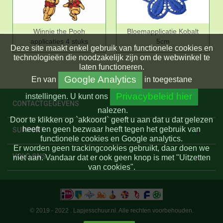
Winnie the Pooh
Bloemapplicatie Kobalt
applicaties 4 stuks
5cm
Deze site maakt enkel gebruik van functionele cookies en
technologieën die noodzakelijk zijn om de webwinkel te
laten functioneren.
Google Analytics
En
van
in toegestane
Privacybeleid hier
instellingen.
U kunt ons
CONTACTGEGEVENS
nalezen.
Door te klikken op `akkoord` geeft u aan dat u dat gelezen
heeft en geen bezwaar heeft tegen het gebruik van
SUPPORT
functionele cookies en Google analytics.
Er worden geen trackingcookies gebruikt, daar doen we
VOLG ONS
niet aan. Vandaar dat er ook geen knop is met "Uitzetten
van cookies".
© 2019 - 2022 . Lapjesschuur.nl. Alle rechten voorbehouden.