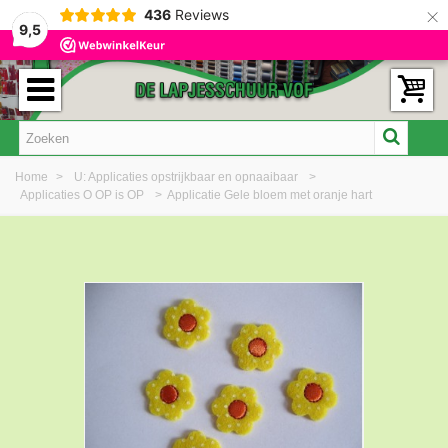
×
436
Reviews
9,5
Home
>
U: Applicaties opstrijkbaar en opnaaibaar
>
Applicaties O OP is OP
>
Applicatie Gele bloem met oranje hart