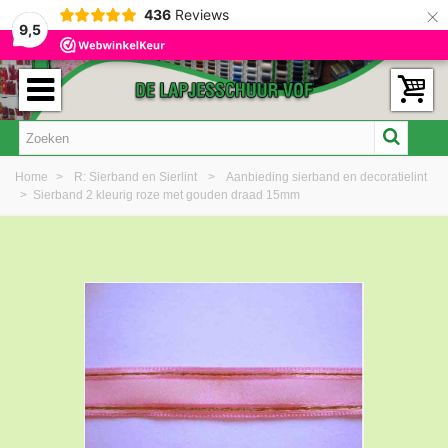
×
436
Reviews
9,5
Home
>
R: Sierband en Sierlint
>
Aanbieding sierband en decoratielint
>
Sierband 2 kleurig roze met gouden draad 15mm