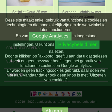
Satijnlint Goud 25 mm
Sierband Lichtblauw met
breed
blaadjes 33mm
Deze site maakt enkel gebruik van functionele cookies en
technologieën die noodzakelijk zijn om de webwinkel te
laten functioneren.
Google Analytics
En
van
in toegestane
Privacybeleid hier
instellingen.
U kunt ons
CONTACTGEGEVENS
nalezen.
Door te klikken op `akkoord` geeft u aan dat u dat gelezen
heeft en geen bezwaar heeft tegen het gebruik van
SUPPORT
functionele cookies en Google analytics.
Er worden geen trackingcookies gebruikt, daar doen we
VOLG ONS
niet aan. Vandaar dat er ook geen knop is met "Uitzetten
van cookies".
© 2019 - 2022 . Lapjesschuur.nl. Alle rechten voorbehouden.
Akkoord