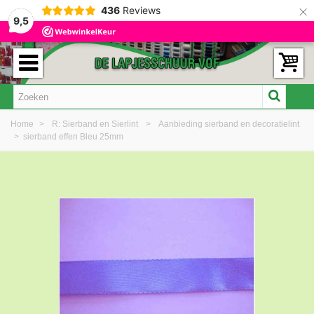
×
436
Reviews
9,5
Home
>
R: Sierband en Sierlint
>
Aanbieding sierband en decoratielint
>
sierband effen Bleu 25mm