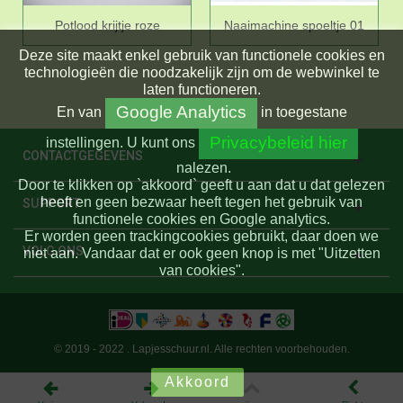
Potlood krijtje roze
Naaimachine spoeltje 01
Deze site maakt enkel gebruik van functionele cookies en
technologieën die noodzakelijk zijn om de webwinkel te
laten functioneren.
Google Analytics
En
van
in toegestane
Privacybeleid hier
instellingen.
U kunt ons
CONTACTGEGEVENS
nalezen.
Door te klikken op `akkoord` geeft u aan dat u dat gelezen
heeft en geen bezwaar heeft tegen het gebruik van
SUPPORT
functionele cookies en Google analytics.
Er worden geen trackingcookies gebruikt, daar doen we
VOLG ONS
niet aan. Vandaar dat er ook geen knop is met "Uitzetten
van cookies".
© 2019 - 2022 . Lapjesschuur.nl. Alle rechten voorbehouden.
Akkoord