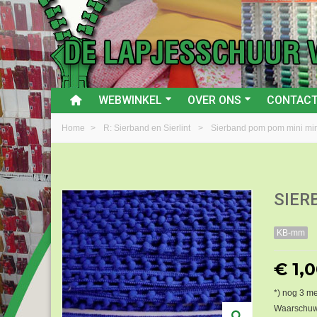
WEBWINKEL
OVER ONS
CONTAC
Home
>
R: Sierband en Sierlint
>
Sierband pom pom mini min
SIER
KB-mm
€ 1,
*) nog
3
met
Waarschuwi