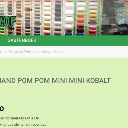
T
GASTENBOEK
i
>
Sierband Pom pom mini mini Kobalt
BAND POM POM MINI MINI KOBALT
00
er op voorraad OP is OP
ng: Laatste items in voorraad!