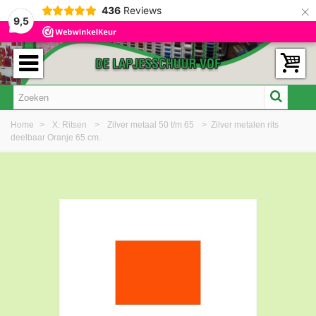
×
436
Reviews
9,5
Home
>
X: Ritsen
>
Zilver metaal 50 t/m 65
>
Zilver metalen rits
deelbaar Oranje 65 cm.