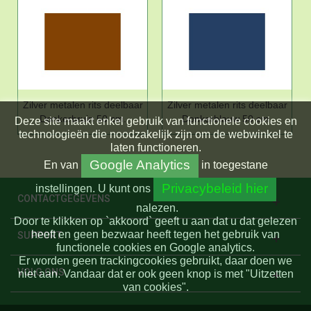
Zilver metalen rits deelbaar
Zilver metalen rits deelbaar
Donkerbruin 50 cm.
Donkerblauw 50 cm.
Deze site maakt enkel gebruik van functionele cookies en
technologieën die noodzakelijk zijn om de webwinkel te
laten functioneren.
Google Analytics
En
van
in toegestane
Privacybeleid hier
instellingen.
U kunt ons
CONTACTGEGEVENS
nalezen.
Door te klikken op `akkoord` geeft u aan dat u dat gelezen
heeft en geen bezwaar heeft tegen het gebruik van
SUPPORT
functionele cookies en Google analytics.
Er worden geen trackingcookies gebruikt, daar doen we
VOLG ONS
niet aan. Vandaar dat er ook geen knop is met "Uitzetten
van cookies".