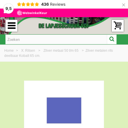
×
436
Reviews
9,5
Home
>
X: Ritsen
>
Zilver metaal 50 t/m 65
>
Zilver metalen rits
deelbaar Kobalt 65 cm.