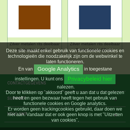
Zilver metalen rits deelbaar
Zilver metalen rits deelbaar
Donkerbruin 50 cm.
Donkerblauw 50 cm.
Deze site maakt enkel gebruik van functionele cookies en
technologieën die noodzakelijk zijn om de webwinkel te
laten functioneren.
Google Analytics
En
van
in toegestane
Privacybeleid hier
instellingen.
U kunt ons
CONTACTGEGEVENS
nalezen.
Door te klikken op `akkoord` geeft u aan dat u dat gelezen
heeft en geen bezwaar heeft tegen het gebruik van
SUPPORT
functionele cookies en Google analytics.
Er worden geen trackingcookies gebruikt, daar doen we
VOLG ONS
niet aan. Vandaar dat er ook geen knop is met "Uitzetten
van cookies".