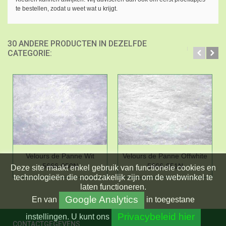
te bestellen, zodat u weet wat u krijgt.
30 ANDERE PRODUCTEN IN DEZELFDE
CATEGORIE:
Velours de Panne Wit
Velours de Panne Offwhite
5666-050N
5666-051N
Deze site maakt enkel gebruik van functionele cookies en
technologieën die noodzakelijk zijn om de webwinkel te
laten functioneren.
Google Analytics
En
van
in toegestane
Privacybeleid hier
instellingen.
U kunt ons
CONTACTGEGEVENS