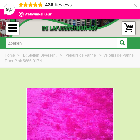
×
436
Reviews
9,5
Home
>
B: Stoffen Diversen.
>
Velours de Panne
>
Velours de Panne
Fluor Pink 5666-017N