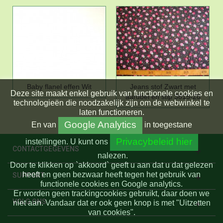
Baby flanel effen Wit
Jeans stof Zwart met
Deze site maakt enkel gebruik van functionele cookies en
aardbei en stip 3815-20
technologieën die noodzakelijk zijn om de webwinkel te
laten functioneren.
Google Analytics
En
van
in toegestane
Privacybeleid hier
instellingen.
U kunt ons
CONTACTGEGEVENS
nalezen.
Door te klikken op `akkoord` geeft u aan dat u dat gelezen
heeft en geen bezwaar heeft tegen het gebruik van
SUPPORT
functionele cookies en Google analytics.
Er worden geen trackingcookies gebruikt, daar doen we
VOLG ONS
niet aan. Vandaar dat er ook geen knop is met "Uitzetten
van cookies".