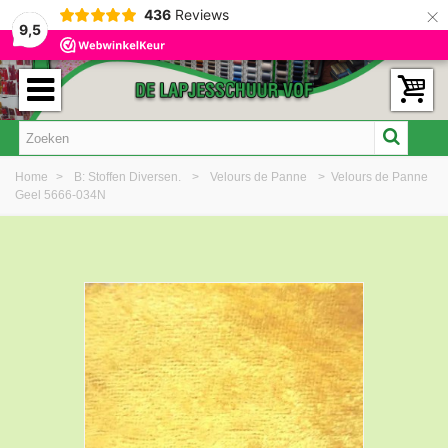
×
436
Reviews
9,5
Home
>
B: Stoffen Diversen.
>
Velours de Panne
>
Velours de Panne
Geel 5666-034N