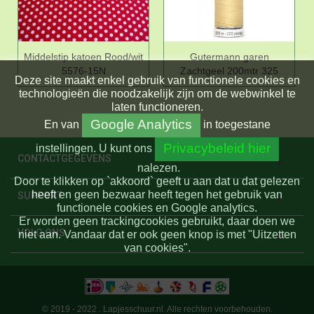
Middelstip katoen Rood/wit
Gutermann garen
5576-15N
Zachtgeel 200mtr 325
Deze site maakt enkel gebruik van functionele cookies en
technologieën die noodzakelijk zijn om de webwinkel te
laten functioneren.
Google Analytics
En
van
in toegestane
Privacybeleid hier
instellingen.
U kunt ons
CONTACTGEGEVENS
nalezen.
Door te klikken op `akkoord` geeft u aan dat u dat gelezen
heeft en geen bezwaar heeft tegen het gebruik van
SUPPORT
functionele cookies en Google analytics.
Er worden geen trackingcookies gebruikt, daar doen we
VOLG ONS
niet aan. Vandaar dat er ook geen knop is met "Uitzetten
van cookies".
© 2019 - 2022 . Lapjesschuur.nl. Alle rechten voorbehouden.