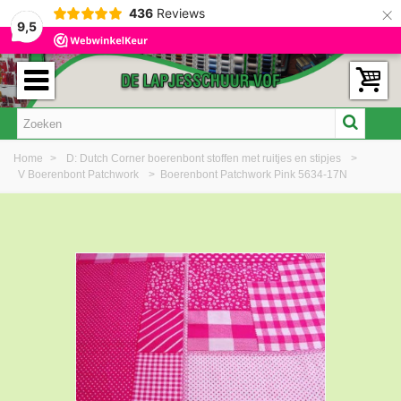
×
436
Reviews
9,5
Home
>
D: Dutch Corner boerenbont stoffen met ruitjes en stipjes
>
V Boerenbont Patchwork
>
Boerenbont Patchwork Pink 5634-17N