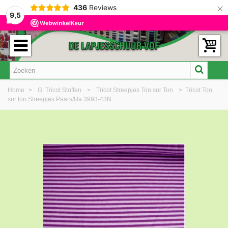
×
436
Reviews
9,5
Home
>
G: Tricot Stoffen
>
Tricot Streepjes Ton sur Ton
>
Tricot Ton
sur ton Streepjes Paars/lila 3993-43N