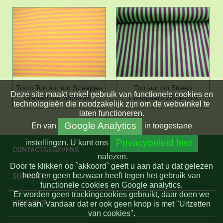
Tricot Ton sur ton Streepjes
Ton sur ton Streep
Deze site maakt enkel gebruik van functionele cookies en
Oranje/Geel 3993-35N
Lime/paars 2224-23N
technologieën die noodzakelijk zijn om de webwinkel te
laten functioneren.
Google Analytics
En
van
in toegestane
Privacybeleid hier
instellingen.
U kunt ons
CONTACTGEGEVENS
nalezen.
Door te klikken op `akkoord` geeft u aan dat u dat gelezen
heeft en geen bezwaar heeft tegen het gebruik van
SUPPORT
functionele cookies en Google analytics.
Er worden geen trackingcookies gebruikt, daar doen we
VOLG ONS
niet aan. Vandaar dat er ook geen knop is met "Uitzetten
van cookies".