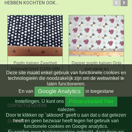
HEBBEN KOCHTEN OOK...
Poplin katoen Zwart/wit
Dapper poplin katoen Grijs
Driehoek/cirkel 11104-69N
met wesp en
Deze site maakt enkel gebruik van functionele cookies en
lieveheersbeest 2479-62N
technologieën die noodzakelijk zijn om de webwinkel te
laten functioneren.
Google Analytics
En
van
in toegestane
Privacybeleid hier
instellingen.
U kunt ons
CONTACTGEGEVENS
nalezen.
Door te klikken op `akkoord` geeft u aan dat u dat gelezen
heeft en geen bezwaar heeft tegen het gebruik van
SUPPORT
functionele cookies en Google analytics.
Er worden geen trackingcookies gebruikt, daar doen we