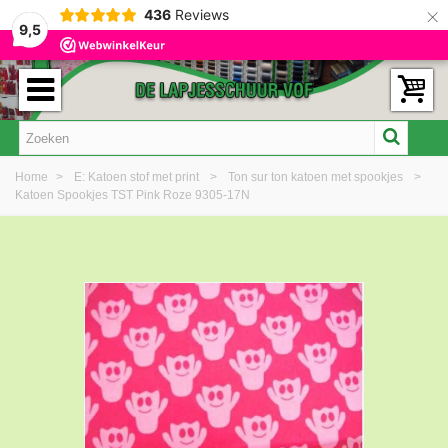
×
436
Reviews
9,5
Home
>
E: Katoen stof met print
>
Ton sur ton katoen met spookjes
>
Katoen Spookjes TST Pink Roze 9305-17N