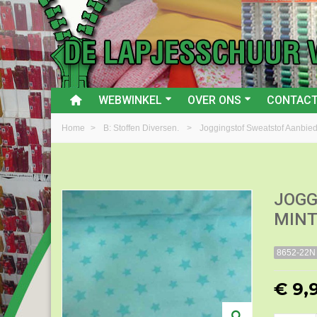
WEBWINKEL
OVER ONS
CONTAC
Home
>
B: Stoffen Diversen.
>
Joggingstof Sweatstof Aanbie
JOGG
MINT
8652-22N
€ 9,