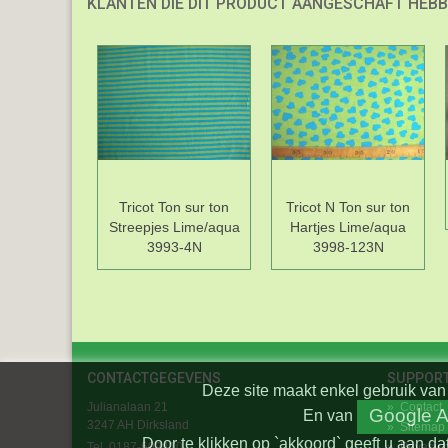
KLANTEN DIE DIT PRODUCT AANGESCHAFT HEBB
Tricot Ton sur ton
Tricot N Ton sur ton
Streepjes Lime/aqua
Hartjes Lime/aqua
3993-4N
3998-123N
CONTACTGEGEVENS
SUPPOR
Deze site maakt enkel gebruik van 
Julianalaan 21
»
Contact
Google A
En
van
3247 AH Dirksland
»
Sitemap
Door te klikken op `akkoord` geeft u aan da
Tel. 0187-602410
»
Privacy 