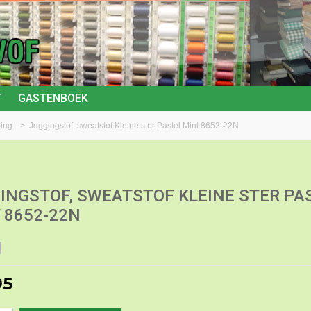
T
GASTENBOEK
ding
>
Joggingstof, sweatstof Kleine ster Pastel Mint 8652-22N
INGSTOF, SWEATSTOF KLEINE STER PA
 8652-22N
95