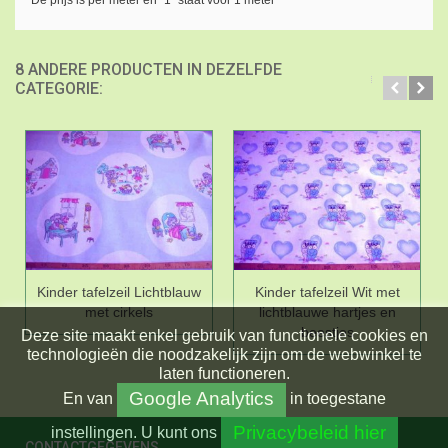
8 ANDERE PRODUCTEN IN DEZELFDE
CATEGORIE:
Kinder tafelzeil Lichtblauw
Kinder tafelzeil Wit met
met cirkels
lichtblauwe hartjes en
beestjes
Deze site maakt enkel gebruik van functionele cookies en
technologieën die noodzakelijk zijn om de webwinkel te
laten functioneren.
Google Analytics
En
van
in toegestane
Privacybeleid hier
instellingen.
U kunt ons
CONTACTGEGEVENS