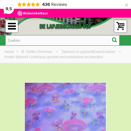
×
436
Reviews
9,5
Home
>
B: Stoffen Diversen.
>
Tafelzeil en geplastificeerd katoen
>
Kinder tafelzeil Lichtblauw gevlekt met paddestoel en beestjes