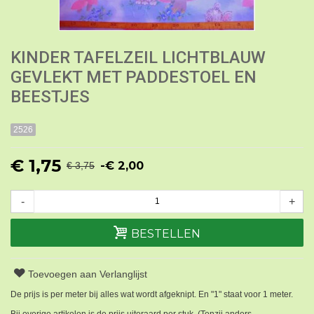
KINDER TAFELZEIL LICHTBLAUW
GEVLEKT MET PADDESTOEL EN
BEESTJES
2526
€ 1,75
-€ 2,00
€ 3,75
-
+
BESTELLEN
Toevoegen aan Verlanglijst
De prijs is per meter bij alles wat wordt afgeknipt. En "1" staat voor 1 meter.
Bij overige artikelen is de prijs uiteraard per stuk. (Tenzij anders