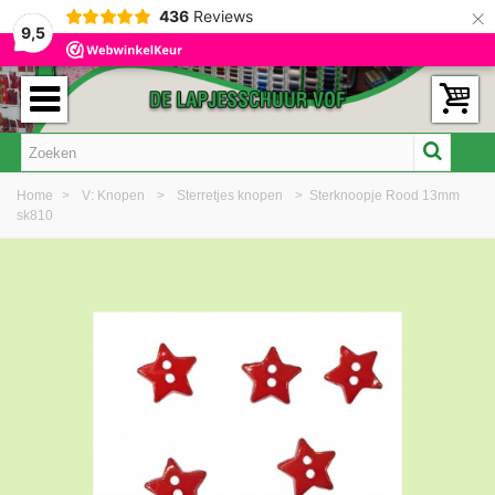
×
436
Reviews
9,5
Home
>
V: Knopen
>
Sterretjes knopen
>
Sterknoopje Rood 13mm
sk810