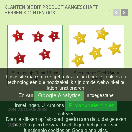
KLANTEN DIE DIT PRODUCT AANGESCHAFT
HEBBEN KOCHTEN OOK...
Sterknoopje Rood 16mm
Sterknoopje Geel 16mm
Deze site maakt enkel gebruik van functionele cookies en
sk809
sk806
technologieën die noodzakelijk zijn om de webwinkel te
laten functioneren.
Google Analytics
En
van
in toegestane
Privacybeleid hier
instellingen.
U kunt ons
CONTACTGEGEVENS
nalezen.
Door te klikken op `akkoord` geeft u aan dat u dat gelezen
heeft en geen bezwaar heeft tegen het gebruik van
SUPPORT
functionele cookies en Google analytics.