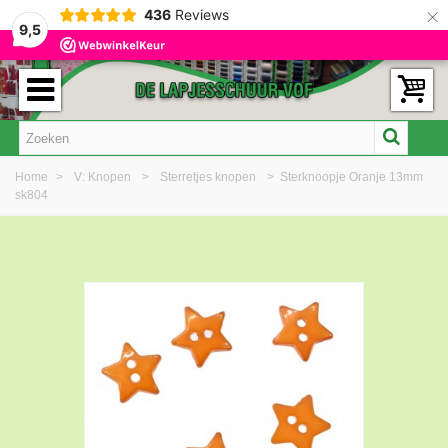
×
436
Reviews
9,5
Home
>
V: Knopen
>
Sterretjes knopen
>
Sterknoopje Oranje 13mm
sk804