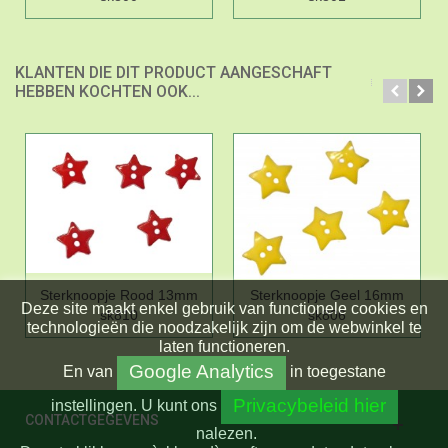
KLANTEN DIE DIT PRODUCT AANGESCHAFT
HEBBEN KOCHTEN OOK...
Sterknoopje Rood 13mm
Sterknoopje Geel 16mm
Deze site maakt enkel gebruik van functionele cookies en
sk810
sk806
technologieën die noodzakelijk zijn om de webwinkel te
laten functioneren.
Google Analytics
En
van
in toegestane
Privacybeleid hier
instellingen.
U kunt ons
CONTACTGEGEVENS
nalezen.