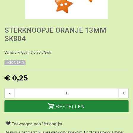
STERKNOOPJE ORANJE 13MM
SK804
Vanaf 5 knopen € 0,20 p/stuk
sk804/13c2
€ 0,25
-
+
BESTELLEN
Toevoegen aan Verlanglijst
De prijs is per meter bij alles wat wordt afgeknipt. En "1" staat voor 1 meter.