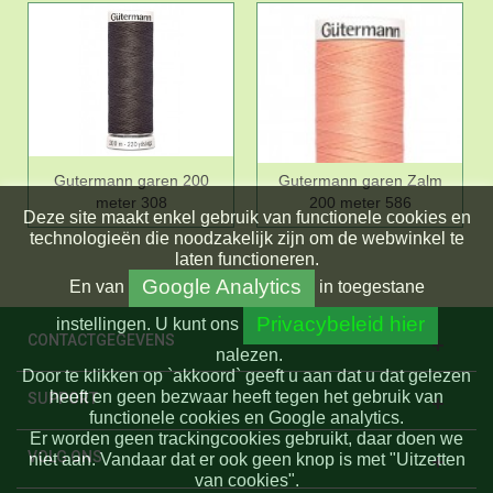
Gutermann garen 200
Gutermann garen Zalm
meter 308
200 meter 586
Deze site maakt enkel gebruik van functionele cookies en
technologieën die noodzakelijk zijn om de webwinkel te
laten functioneren.
Google Analytics
En
van
in toegestane
Privacybeleid hier
instellingen.
U kunt ons
CONTACTGEGEVENS
nalezen.
Door te klikken op `akkoord` geeft u aan dat u dat gelezen
heeft en geen bezwaar heeft tegen het gebruik van
SUPPORT
functionele cookies en Google analytics.
Er worden geen trackingcookies gebruikt, daar doen we
VOLG ONS
niet aan. Vandaar dat er ook geen knop is met "Uitzetten
van cookies".