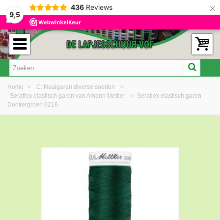
×
436
Reviews
9,5
Home
>
C: Naaigaren diverse soorten
>
Seraflex elastisch garen van Amann Mettler
>
Seraflex elastisch garen
Donkergroen 0216