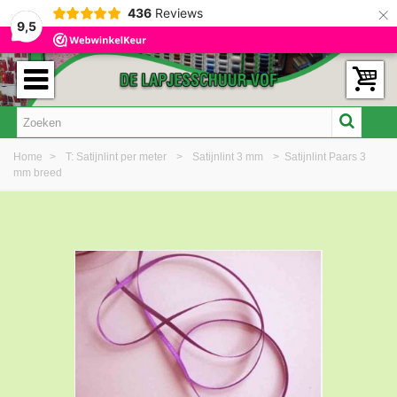
×
436
Reviews
9,5
Home
>
T: Satijnlint per meter
>
Satijnlint 3 mm
>
Satijnlint Paars 3
mm breed