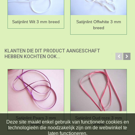
Satijnlint Wit 3 mm breed
Satijnlint Offwhite 3 mm
breed
KLANTEN DIE DIT PRODUCT AANGESCHAFT
HEBBEN KOCHTEN OOK...
Satijnlint Paars 3 mm
Satijnlint Oud roze 3 mm
Deze site maakt enkel gebruik van functionele cookies en
breed
breed
technologieën die noodzakelijk zijn om de webwinkel te
laten functioneren.