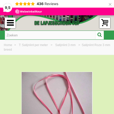
×
436
Reviews
9,5
Home
>
T: Satijnlint per meter
>
Satijnlint 3 mm
>
Satijnlint Roze 3 mm
breed