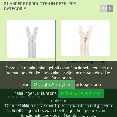
21 ANDERE PRODUCTEN IN DEZELFDE
CATEGORIE:
Rokrits Wit 15 cm
Rokrits Lichtbeige 15cm
Deze site maakt enkel gebruik van functionele cookies en
technologieën die noodzakelijk zijn om de webwinkel te
laten functioneren.
Google Analytics
En
van
in toegestane
Privacybeleid hier
instellingen.
U kunt ons
CONTACTGEGEVENS
nalezen.
Door te klikken op `akkoord` geeft u aan dat u dat gelezen
heeft en geen bezwaar heeft tegen het gebruik van
SUPPORT
functionele cookies en Google analytics.