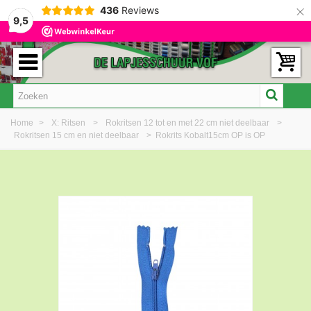
×
436
Reviews
9,5
Home
>
X: Ritsen
>
Rokritsen 12 tot en met 22 cm niet deelbaar
>
Rokritsen 15 cm en niet deelbaar
>
Rokrits Kobalt15cm OP is OP