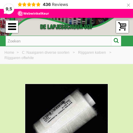
×
436
Reviews
9,5
Home
>
C: Naaigaren diverse soorten
>
Rijggaren katoen
>
Rijggaren offwhite