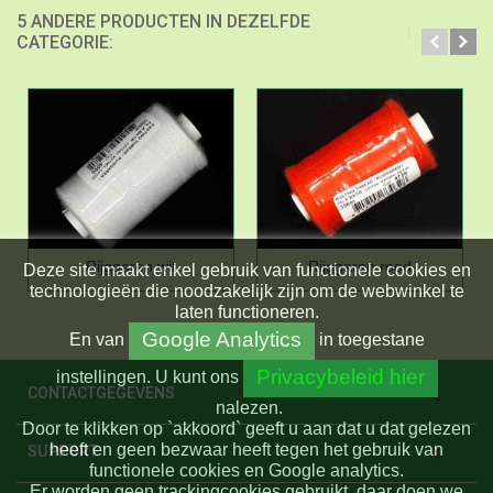
5 ANDERE PRODUCTEN IN DEZELFDE
CATEGORIE:
Rijggaren wit
Rijggaren rood
Deze site maakt enkel gebruik van functionele cookies en
technologieën die noodzakelijk zijn om de webwinkel te
laten functioneren.
Google Analytics
En
van
in toegestane
Privacybeleid hier
instellingen.
U kunt ons
CONTACTGEGEVENS
nalezen.
Door te klikken op `akkoord` geeft u aan dat u dat gelezen
heeft en geen bezwaar heeft tegen het gebruik van
SUPPORT
functionele cookies en Google analytics.
Er worden geen trackingcookies gebruikt, daar doen we