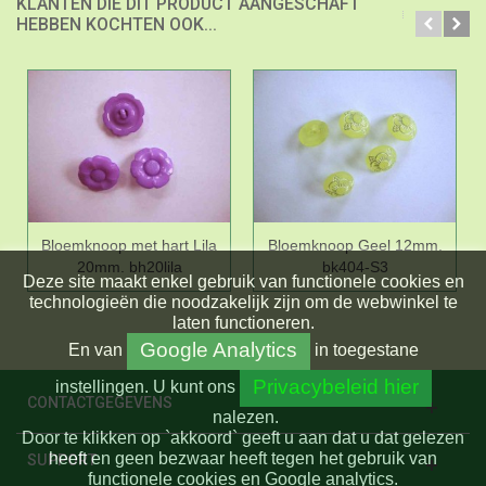
KLANTEN DIE DIT PRODUCT AANGESCHAFT
HEBBEN KOCHTEN OOK...
Bloemknoop met hart Lila
Bloemknoop Geel 12mm.
20mm. bh20lila
bk404-S3
Deze site maakt enkel gebruik van functionele cookies en
technologieën die noodzakelijk zijn om de webwinkel te
laten functioneren.
Google Analytics
En
van
in toegestane
Privacybeleid hier
instellingen.
U kunt ons
CONTACTGEGEVENS
nalezen.
Door te klikken op `akkoord` geeft u aan dat u dat gelezen
heeft en geen bezwaar heeft tegen het gebruik van
SUPPORT
functionele cookies en Google analytics.