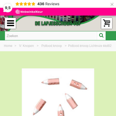
×
436
Reviews
9,5
Home
>
V: Knopen
>
Potlood knoop
>
Potlood knoop Lichtroze kkd82