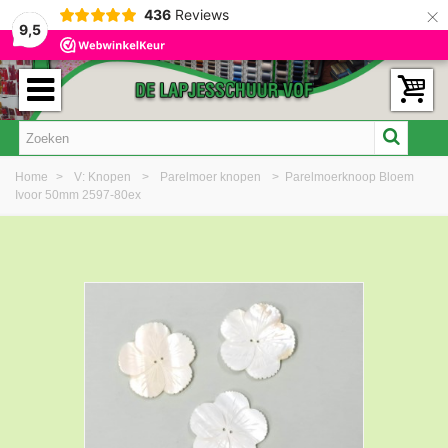
×
436
Reviews
9,5
Home
>
V: Knopen
>
Parelmoer knopen
>
Parelmoerknoop Bloem
Ivoor 50mm 2597-80ex