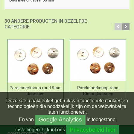
Doorsnee ongeveer 50 mm
30 ANDERE PRODUCTEN IN DEZELFDE
CATEGORIE:
Parelmoerknoop rond 9mm
Parelmoerknoop rond
doorsnee
10mm doorsnee
Deze site maakt enkel gebruik van functionele cookies en
technologieën die noodzakelijk zijn om de webwinkel te
laten functioneren.
Google Analytics
En
van
in toegestane
Privacybeleid hier
instellingen.
U kunt ons
CONTACTGEGEVENS