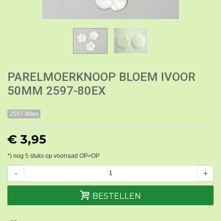
PARELMOERKNOOP BLOEM IVOOR
50MM 2597-80EX
2597-80ex
€ 3,95
*) nog
5
stuks op voorraad OP=OP
-
+
BESTELLEN