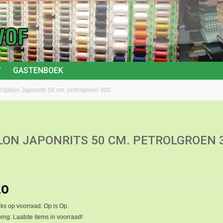
T
GASTENBOEK
Optilon Japonrits 50 cm. petrolgroen 300
LON JAPONRITS 50 CM. PETROLGROEN 
20
ks op voorraad. Op is Op.
ng: Laatste items in voorraad!