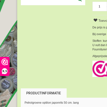
Toevo
De prijs is
Bij overige
Stoffen kun
U vult dan 
Fournituren
Afgeprijsde
9,5
PRODUCTINFORMATIE
Petrolgroene optilon japonrits 50 cm. lang