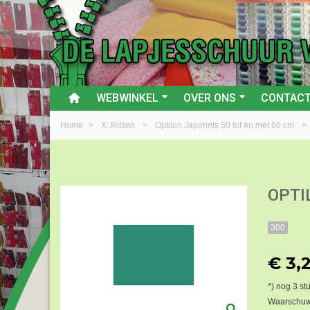
WEBWINKEL
OVER ONS
CONTAC
Home
>
X: Ritsen
>
Optilon Japonrits 50 tot en met 60 cm
>
OPTI
300
€ 3,
*) nog
3
stu
Waarschuwi