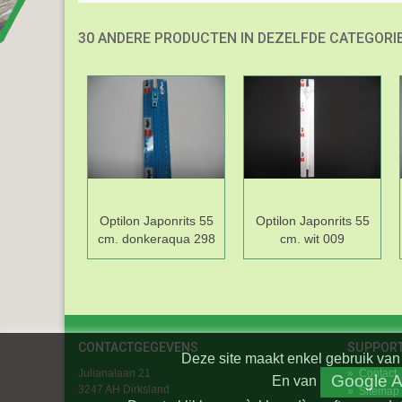
30 ANDERE PRODUCTEN IN DEZELFDE CATEGORIE
Optilon Japonrits 55
Optilon Japonrits 55
cm. donkeraqua 298
cm. wit 009
CONTACTGEGEVENS
SUPPOR
Deze site maakt enkel gebruik van 
Julianalaan 21
»
Contact
Google A
En
van
3247 AH Dirksland
»
Sitemap