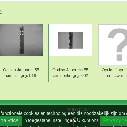
:
Optilon Japonrits 55
Optilon Japonrits 55
Optilon Japonr
cm. lichtgrijs 016
cm. donkergrijs 002
cm. zwart 
T
VOLG ONS
functionele cookies en technologieën die noodzakelijk zijn om 
nalytics
Privacybe
in toegestane instellingen.
U kunt ons