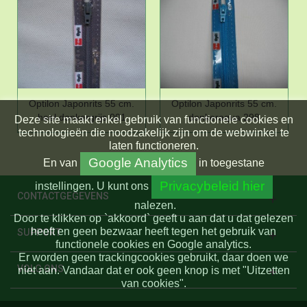
Optilon Japonrits 55 cm.
Optilon Japonrits 55 cm.
heel donkergrijs 001
donkeraqua 298
Deze site maakt enkel gebruik van functionele cookies en
technologieën die noodzakelijk zijn om de webwinkel te
laten functioneren.
Google Analytics
En
van
in toegestane
Privacybeleid hier
instellingen.
U kunt ons
CONTACTGEGEVENS
nalezen.
Door te klikken op `akkoord` geeft u aan dat u dat gelezen
heeft en geen bezwaar heeft tegen het gebruik van
SUPPORT
functionele cookies en Google analytics.
Er worden geen trackingcookies gebruikt, daar doen we
VOLG ONS
niet aan. Vandaar dat er ook geen knop is met "Uitzetten
van cookies".