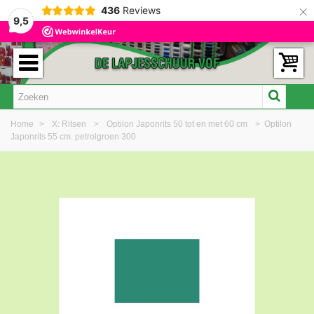
×
436
Reviews
9,5
Home
>
X: Ritsen
>
Optilon Japonrits 50 tot en met 60 cm
>
Optilon
Japonrits 55 cm. petrolgroen 300