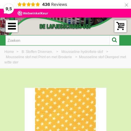
×
436
Reviews
9,5
Home
>
B: Stoffen Diversen.
>
Mousseline hydrofiele stof
>
Mousseline stof met Print en met Broderie
>
Mousseline stof Okergeel met
witte ster