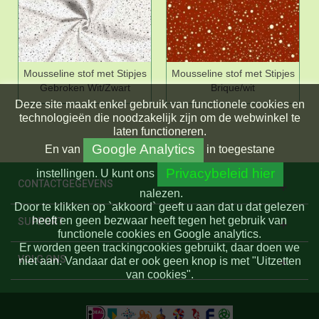
Mousseline stof met Stipjes
Mousseline stof met Stipjes
Gebroken Wit/Zwart
Brique/wit
Deze site maakt enkel gebruik van functionele cookies en
technologieën die noodzakelijk zijn om de webwinkel te
laten functioneren.
Google Analytics
En
van
in toegestane
Privacybeleid hier
instellingen.
U kunt ons
CONTACTGEGEVENS
nalezen.
Door te klikken op `akkoord` geeft u aan dat u dat gelezen
heeft en geen bezwaar heeft tegen het gebruik van
SUPPORT
functionele cookies en Google analytics.
Er worden geen trackingcookies gebruikt, daar doen we
VOLG ONS
niet aan. Vandaar dat er ook geen knop is met "Uitzetten
van cookies".