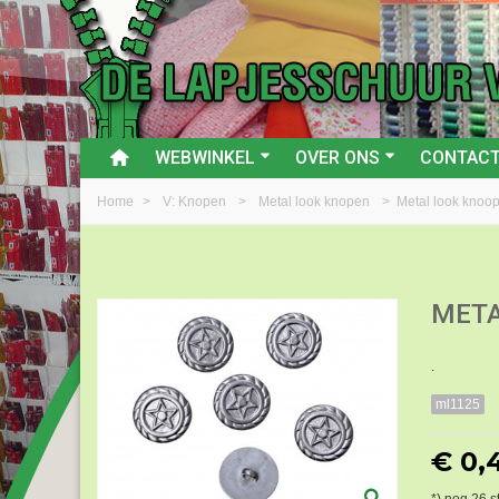
WEBWINKEL
OVER ONS
CONTAC
Home
>
V: Knopen
>
Metal look knopen
>
Metal look knoop
META
.
ml1125
€ 0,
*) nog
26
s