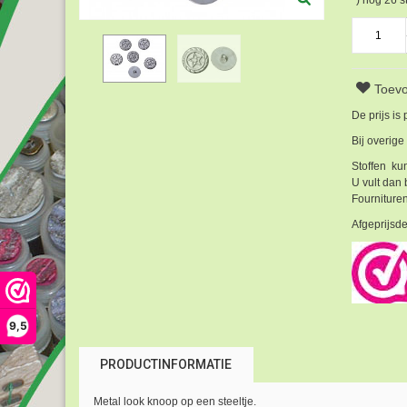
Toevo
De prijs is
Bij overige
Stoffen kun
U vult dan 
Fournituren
Afgeprijsde
9,5
PRODUCTINFORMATIE
Metal look knoop op een steeltje.