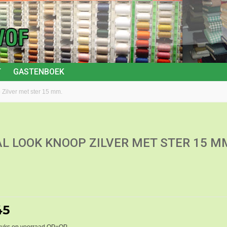
T
GASTENBOEK
 Zilver met ster 15 mm.
L LOOK KNOOP ZILVER MET STER 15 M
45
tuks op voorraad OP=OP