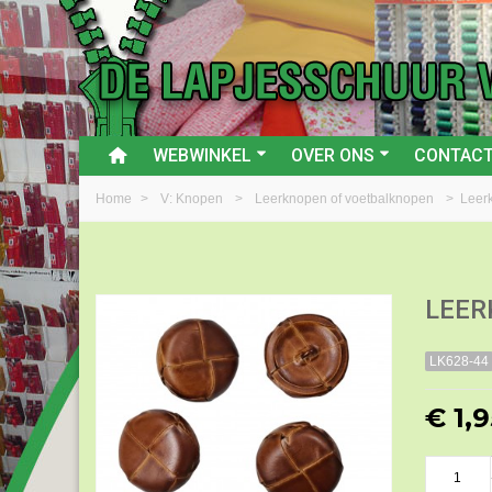
WEBWINKEL
OVER ONS
CONTAC
Home
>
V: Knopen
>
Leerknopen of voetbalknopen
>
Leer
LEER
LK628-44
€ 1,9