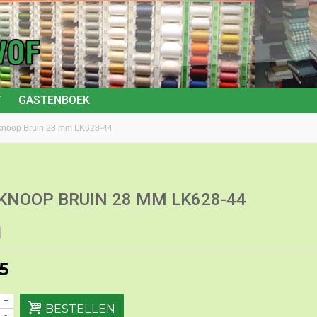
T
GASTENBOEK
knoop Bruin 28 mm LK628-44
KNOOP BRUIN 28 MM LK628-44
5
+
BESTELLEN
-