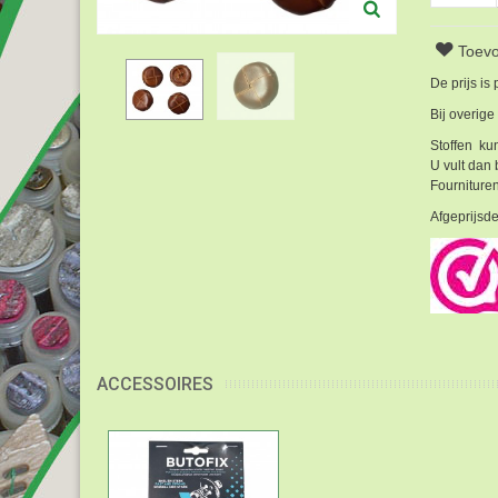
Toevo
De prijs is
Bij overige
Stoffen kun
U vult dan 
Fournituren
Afgeprijsde
ACCESSOIRES