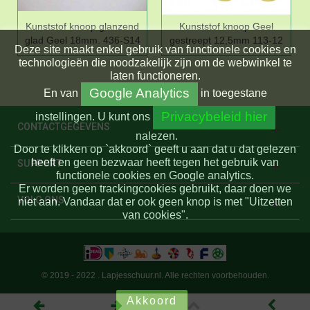
Kunststof knoop glanzend
Kunststof knoop Geel
glad Geel 18mm. 436-S14
gestreept 12,5mm 113-12
Deze site maakt enkel gebruik van functionele cookies en
technologieën die noodzakelijk zijn om de webwinkel te
laten functioneren.
Google Analytics
En
van
in toegestane
Privacybeleid hier
instellingen.
U kunt ons
CONTACTGEGEVENS
nalezen.
Door te klikken op `akkoord` geeft u aan dat u dat gelezen
heeft en geen bezwaar heeft tegen het gebruik van
SUPPORT
functionele cookies en Google analytics.
Er worden geen trackingcookies gebruikt, daar doen we
VOLG ONS
niet aan. Vandaar dat er ook geen knop is met "Uitzetten
van cookies".
© 2019 - 2022 . Lapjesschuur.nl. Alle rechten voorbehouden.
Akkoord