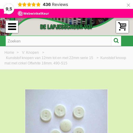
×
436
Reviews
9,5
Home
>
V: Knopen
>
Kunststof knopen van 12mm tot en met 22mm serie 15
>
Kunststof knoop
mat met cirkel Offwhite 18mm. 490-S15