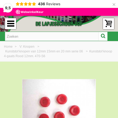
×
436
Reviews
9,5
Home
>
V: Knopen
>
Kunststof knopen van 12mm 15mm en 20 mm serie 06
>
Kunststof knoop
4-gaats Rood 12mm. 470-S6