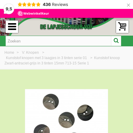
×
436
Reviews
9,5
Home
>
V: Knopen
>
Kunststof knopen met 3 laagjes in 3 tinten serie 01
>
Kunststof knoop
Zwart-antraciet-grijs in 3 tinten 15mm 713-15 Serie 1