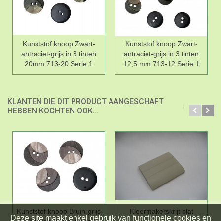
Kunststof knoop Zwart-
Kunststof knoop Zwart-
antraciet-grijs in 3 tinten
antraciet-grijs in 3 tinten
20mm 713-20 Serie 1
12,5 mm 713-12 Serie 1
KLANTEN DIE DIT PRODUCT AANGESCHAFT
HEBBEN KOCHTEN OOK...
Kunststof knoop Bruin-grijs
Kleermakerskrijt plat
Deze site maakt enkel gebruik van functionele cookies en
in 3 tinten 20mm Serie 1