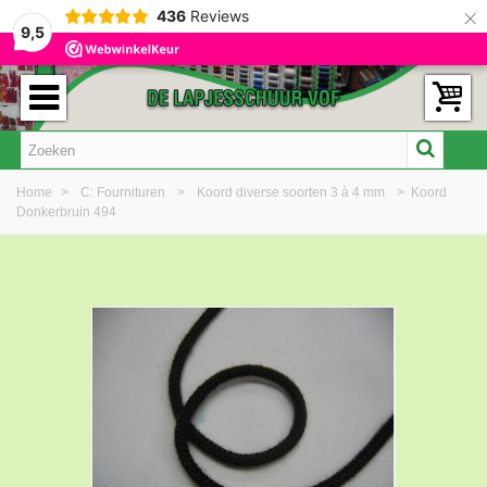
×
436
Reviews
9,5
Home
>
C: Fournituren
>
Koord diverse soorten 3 à 4 mm
>
Koord
Donkerbruin 494