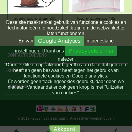
Suede koord Bruin 203
Koord Babyroze 482
Deze site maakt enkel gebruik van functionele cookies en
technologieën die noodzakelijk zijn om de webwinkel te
laten functioneren.
Google Analytics
En
van
in toegestane
Privacybeleid hier
instellingen.
U kunt ons
CONTACTGEGEVENS
nalezen.
Door te klikken op `akkoord` geeft u aan dat u dat gelezen
heeft en geen bezwaar heeft tegen het gebruik van
SUPPORT
functionele cookies en Google analytics.
Er worden geen trackingcookies gebruikt, daar doen we
VOLG ONS
niet aan. Vandaar dat er ook geen knop is met "Uitzetten
van cookies".
© 2019 - 2022 . Lapjesschuur.nl. Alle rechten voorbehouden.
Akkoord