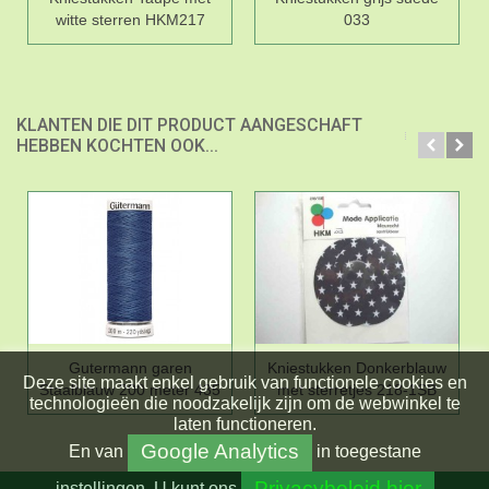
witte sterren HKM217
033
KLANTEN DIE DIT PRODUCT AANGESCHAFT
HEBBEN KOCHTEN OOK...
Gutermann garen
Kniestukken Donkerblauw
Deze site maakt enkel gebruik van functionele cookies en
Staalblauw 200 meter 435
met sterretjes 218-1SB
technologieën die noodzakelijk zijn om de webwinkel te
laten functioneren.
Google Analytics
En
van
in toegestane
Privacybeleid hier
instellingen.
U kunt ons