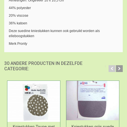
Afmetingen: Ongeveer 10 x 10,5 cm
44% polyester
20% viscose
36% katoen
Deze suedine kniestukken kunnen ook gebruikt worden als
elleboogstukken
Merk Pronty
30 ANDERE PRODUCTEN IN DEZELFDE
CATEGORIE:
Kniestukken Taupe met
Kniestukken grijs suede