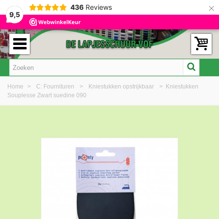
×
436
Reviews
9,5
Home
>
C: Fournituren
>
Kniestukken opstrijkbaar
>
Kniestukken
Souplesse Zwart suedine 090