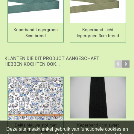
Keperband Legergroen
Keperband Licht
3cm breed
legergroen 3cm breed
KLANTEN DIE DIT PRODUCT AANGESCHAFT
HEBBEN KOCHTEN OOK...
Delfts blauwe stof met
Keperband 4cm zwart
Deze site maakt enkel gebruik van functionele cookies en
Hollandse motieven 13tg