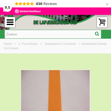
×
436
Reviews
9,5
Home
>
C: Fournituren
>
Keperband 3 cm breed
>
Keperband Oranje
3cm breed