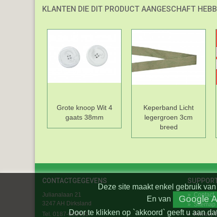
KLANTEN DIE DIT PRODUCT AANGESCHAFT HEBB
Grote knoop Wit 4
Keperband Licht
gaats 38mm
legergroen 3cm
breed
CONTACTGEGEVENS
SUPPOR
Deze site maakt enkel gebruik van 
Julianalaan 21
»
Contact
Google A
En
van
3247 AH Dirksland
»
Sitemap
Door te klikken op `akkoord` geeft u aan da
Tel. 0187-602410
»
Privacy 