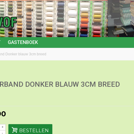
T
GASTENBOEK
nd Donker blauw 3cm breed
RBAND DONKER BLAUW 3CM BREED
90
+
BESTELLEN
-