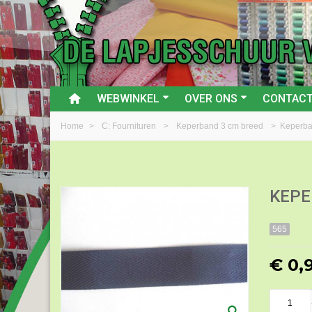
WEBWINKEL
OVER ONS
CONTAC
Home
>
C: Fournituren
>
Keperband 3 cm breed
>
Keperba
KEPE
565
€ 0,