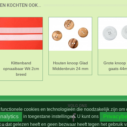
EN KOCHTEN OOK...
Klittenband
Houten knoop Glad
Grote knoop 
opnaaibaar Wit 2cm
Middenbruin 24 mm
gaats 44
breed
T
VOLG ONS
functionele cookies en technologieën die noodzakelijk zijn om 
nalytics
Privacybe
in toegestane instellingen.
U kunt ons
t u dat gelezen heeft en geen bezwaar heeft tegen het gebruik 
beleid