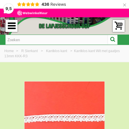
×
436
Reviews
9,5
Home
>
R Sierkant
>
Kantklos kant
>
Kantklos kant Wit met gaatjes
13mm KKK-R3