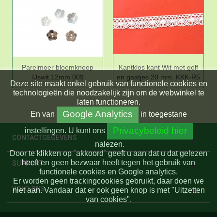
Parelmoer bloemknoop
Kantklos kant Wit met golf
IJswit 12mm 009
en gaatjes 20 mm. KKK-R5
Deze site maakt enkel gebruik van functionele cookies en
technologieën die noodzakelijk zijn om de webwinkel te
laten functioneren.
Google Analytics
En
van
in toegestane
Privacybeleid hier
instellingen.
U kunt ons
CONTACTGEGEVENS
nalezen.
Door te klikken op `akkoord` geeft u aan dat u dat gelezen
heeft en geen bezwaar heeft tegen het gebruik van
SUPPORT
functionele cookies en Google analytics.
Er worden geen trackingcookies gebruikt, daar doen we
VOLG ONS
niet aan. Vandaar dat er ook geen knop is met "Uitzetten
van cookies".