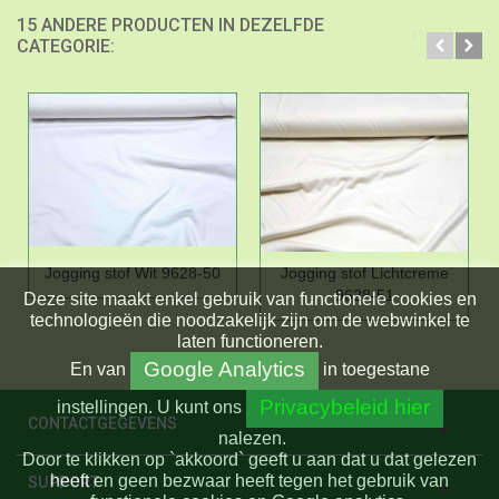
15 ANDERE PRODUCTEN IN DEZELFDE
CATEGORIE:
Jogging stof Wit 9628-50
Jogging stof Lichtcreme
9628-51
Deze site maakt enkel gebruik van functionele cookies en
technologieën die noodzakelijk zijn om de webwinkel te
laten functioneren.
Google Analytics
En
van
in toegestane
Privacybeleid hier
instellingen.
U kunt ons
CONTACTGEGEVENS
nalezen.
Door te klikken op `akkoord` geeft u aan dat u dat gelezen
heeft en geen bezwaar heeft tegen het gebruik van
SUPPORT