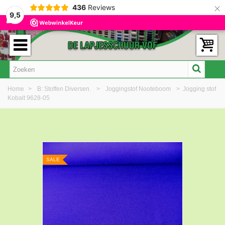
×
436
Reviews
9,5
Home
>
B: Stoffen Diversen.
>
Joggingstof Nooteboom
>
Jogging stof
Kobalt 9628-05
SALE