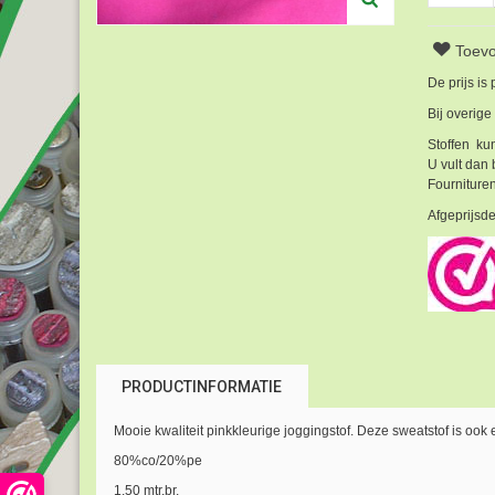
Toevo
De prijs is
Bij overige
Stoffen kun
U vult dan 
Fournituren
Afgeprijsde
PRODUCTINFORMATIE
Mooie kwaliteit pinkkleurige joggingstof. Deze sweatstof is ook
80%co/20%pe
1.50 mtr.br.