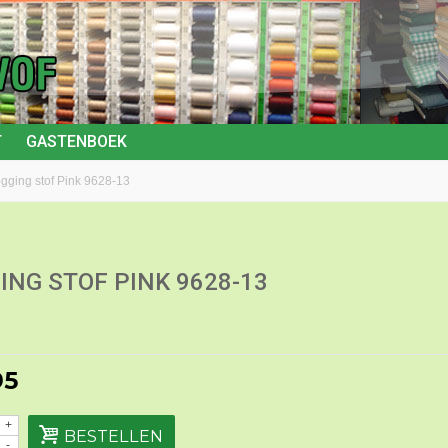
T
GASTENBOEK
gging stof Pink 9628-13
ING STOF PINK 9628-13
95
+
BESTELLEN
-