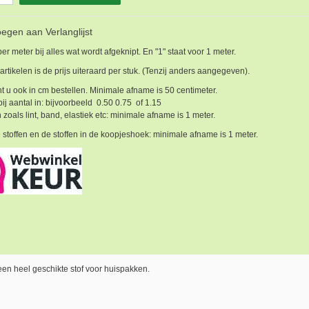
egen aan Verlanglijst
 per meter bij alles wat wordt afgeknipt. En "1" staat voor 1 meter.
 artikelen is de prijs uiteraard per stuk. (Tenzij anders aangegeven).
t u ook in cm bestellen. Minimale afname is 50 centimeter.
bij aantal in: bijvoorbeeld 0.50 0.75 of 1.15
 zoals lint, band, elastiek etc: minimale afname is 1 meter.
 stoffen en de stoffen in de koopjeshoek: minimale afname is 1 meter.
 een heel geschikte stof voor huispakken.