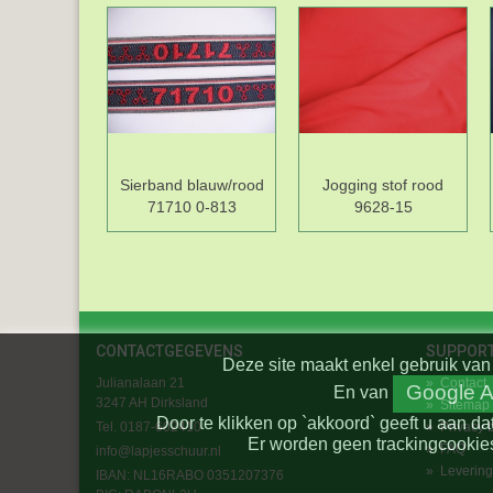
Sierband blauw/rood
Jogging stof rood
71710 0-813
9628-15
CONTACTGEGEVENS
SUPPOR
Deze site maakt enkel gebruik van 
Julianalaan 21
»
Contact
Google A
En
van
3247 AH Dirksland
»
Sitemap
Door te klikken op `akkoord` geeft u aan da
Tel. 0187-602410
»
Privacy 
Er worden geen trackingcookies
»
FAQ
info@lapjesschuur.nl
»
Levering
IBAN: NL16RABO 0351207376