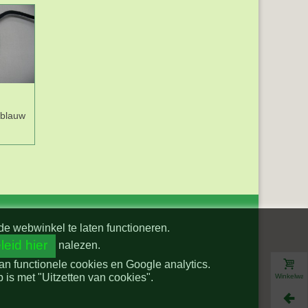
blauw
Eindstopper
BB ruit 3x3mm.
donkerblauw 1544
Donkerblauw 5581-
08N
de webwinkel te laten functioneren.
leid hier
nalezen.
van functionele cookies en Google analytics.
is met "Uitzetten van cookies".
Winkelwa