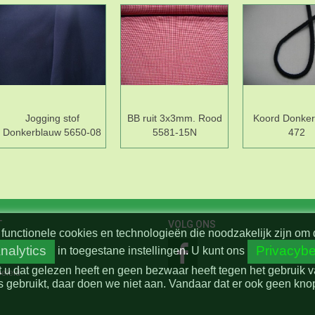
Jogging stof
BB ruit 3x3mm. Rood
Koord Donker
Donkerblauw 5650-08
5581-15N
472
T
VOLG ONS
functionele cookies en technologieën die noodzakelijk zijn om 
nalytics
Privacybe
in toegestane instellingen.
U kunt ons
t u dat gelezen heeft en geen bezwaar heeft tegen het gebruik 
beleid
 gebruikt, daar doen we niet aan. Vandaar dat er ook geen knop 