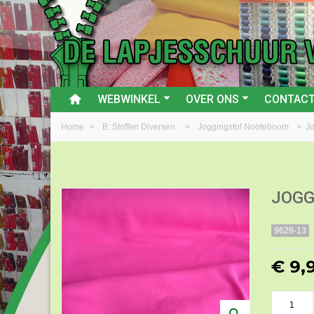
WEBWINKEL
OVER ONS
CONTAC
Home
>
B: Stoffen Diversen.
>
Joggingstof Nooteboom
>
Jo
JOGG
9628-13
€ 9,