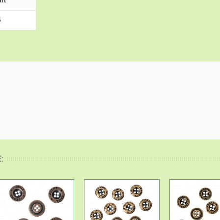
rt
5
: