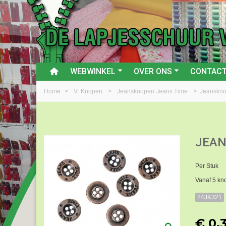
WEBWINKEL
OVER ONS
CONTAC
Home
>
V: Knopen
>
Jeansknopen Jeans Time
>
Jeanskno
JEAN
Per Stuk
Vanaf 5 kn
24JK321
€ 0,