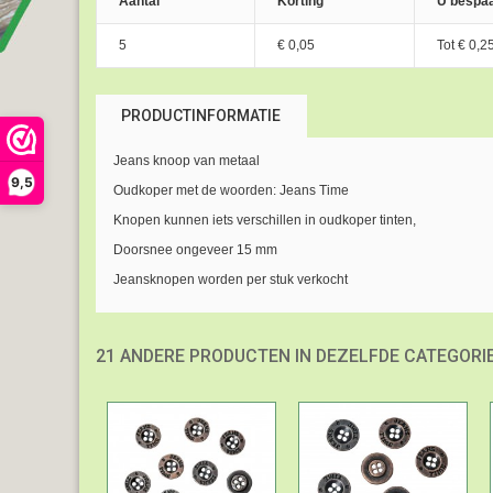
Aantal
Korting
U bespaa
5
€ 0,05
Tot
€ 0,2
PRODUCTINFORMATIE
Jeans knoop van metaal
9,5
Oudkoper met de woorden: Jeans Time
Knopen kunnen iets verschillen in oudkoper tinten,
Doorsnee ongeveer 15 mm
Jeansknopen worden per stuk verkocht
21 ANDERE PRODUCTEN IN DEZELFDE CATEGORIE