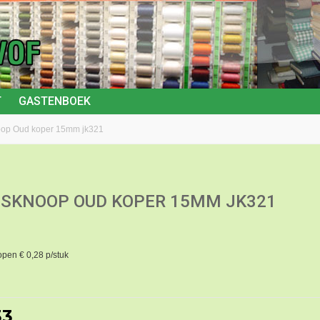
T
GASTENBOEK
op Oud koper 15mm jk321
SKNOOP OUD KOPER 15MM JK321
open € 0,28 p/stuk
33