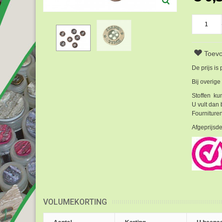
Toevo
De prijs is
Bij overige
Stoffen kun
U vult dan 
Fournituren
Afgeprijsde
VOLUMEKORTING