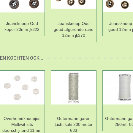
Jeansknoop Oud
Jeansknoop Oud
Jeansknoop
koper 20mm jk322
goud afgeronde rand
goud 12mm 
12mm jk370
EN KOCHTEN OOK...
Overhemdknoopjes
Gutermann garen
Gutermann gar
Melkwit iets
Licht kaki 200 meter
250mtr 8
doorschijnend 11mm
633