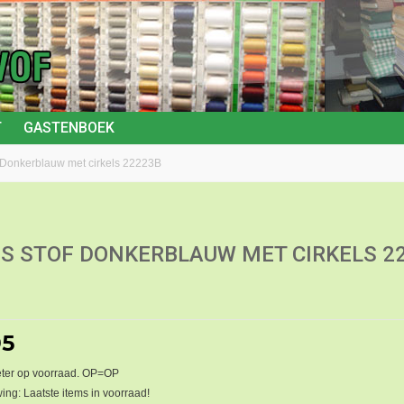
T
GASTENBOEK
 Donkerblauw met cirkels 22223B
S STOF DONKERBLAUW MET CIRKELS 2
95
ter op voorraad. OP=OP
ng: Laatste items in voorraad!