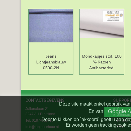
Jeans
Mondkapjes stof, 100
Lichtjeansblauw
% Katoen
0500-2N
Antibacterieël
CONTACTGEGEVENS
SUPPOR
Deze site maakt enkel gebruik van 
Julianalaan 21
»
Contact
Google A
En
van
3247 AH Dirksland
»
Sitemap
Door te klikken op `akkoord` geeft u aan da
Tel. 0187-602410
»
Privacy 
Er worden geen trackingcookies
»
FAQ
info@lapjesschuur.nl