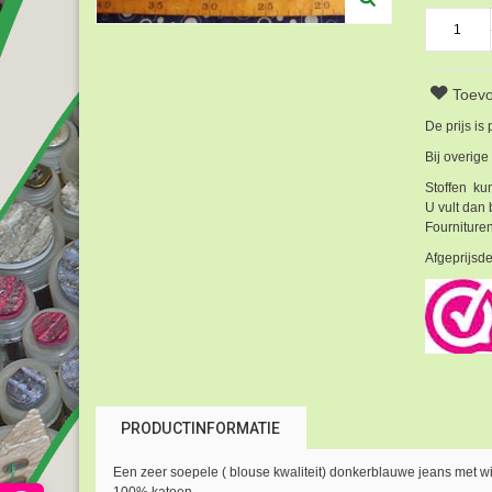
Toevo
De prijs is
Bij overige
Stoffen kun
U vult dan 
Fournituren
Afgeprijsde
PRODUCTINFORMATIE
Een zeer soepele ( blouse kwaliteit) donkerblauwe jeans met wit