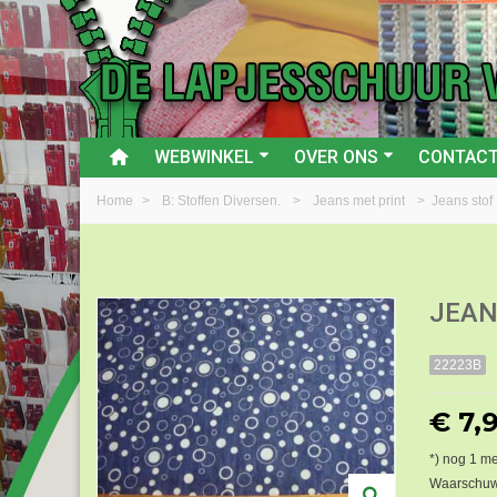
WEBWINKEL
OVER ONS
CONTAC
Home
>
B: Stoffen Diversen.
>
Jeans met print
>
Jeans stof
JEAN
22223B
€ 7,
*) nog
1
me
Waarschuwi