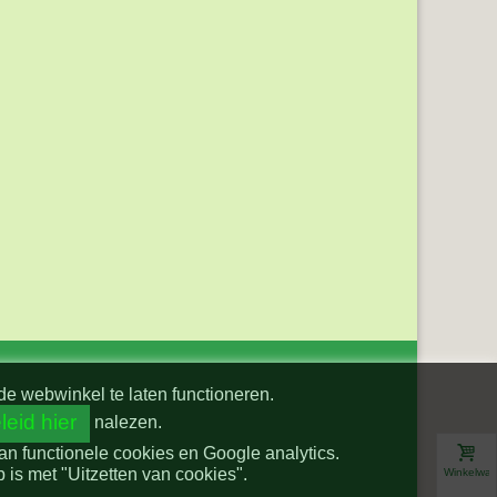
de webwinkel te laten functioneren.
leid hier
nalezen.
van functionele cookies en Google analytics.
is met "Uitzetten van cookies".
Winkelwa